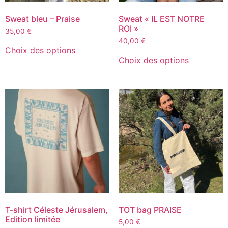
Sweat bleu – Praise
Sweat « IL EST NOTRE
ROI »
35,00
€
40,00
€
Choix des options
Choix des options
T-shirt Céleste Jérusalem,
TOT bag PRAISE
Edition limitée
5,00
€